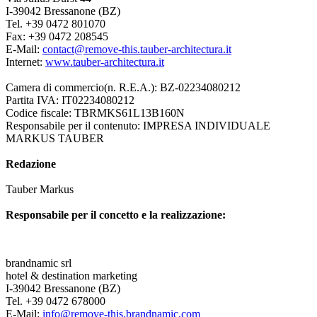
I-39042 Bressanone (BZ)
Tel. +39 0472 801070
Fax: +39 0472 208545
E-Mail:
contact@
remove-this.
tauber-architectura.it
Internet:
www.tauber-architectura.it
Camera di commercio(n. R.E.A.): BZ-02234080212
Partita IVA: IT02234080212
Codice fiscale: TBRMKS61L13B160N
Responsabile per il contenuto: IMPRESA INDIVIDUALE
MARKUS TAUBER
Redazione
Tauber Markus
Responsabile per il concetto e la realizzazione:
brandnamic srl
hotel & destination marketing
I-39042 Bressanone (BZ)
Tel. +39 0472 678000
E-Mail:
info@
remove-this.
brandnamic.com