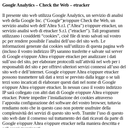
Google Analytics – Check the Web – etracker
Il presente sito web utilizza Google Analytics, un servizio di analisi
web della Google Inc. ("Google")e/oppure Check the Web, un
servizio analisi web dell’Altea S.r.l. ("Altea") e/oppure etracker, un
servizio analisi web di etracker S.r.l. ("etracker"). Tali programmi
utilizzano i cosiddetti “cookies”, cioè file di testo salvati sul vostro
pc per rendere possibile l’analisi dell’uso del sito web. Le
informazioni generate dai cookies sull’utilizzo di questa pagina web
(incluso il vostro indirizzo IP) saranno trasferite e salvate sul server
di Google e/oppure Altea e/oppure etracker per analizzare i dati
sull’uso del sito, per elaborare protocolli sull’attività nel web per i
responsabili del sito e per offrirvi ulteriori servizi connessi all’uso del
sito web e dell’internet. Google e/oppure Altea e/oppure etracker
possono trasmettere tali dati a terzi se previsto dalla legge o se tali
terzi sono incaricati di elaborare questi dati nel nome di Google
e/oppure Altea e/oppure etracker. In nessun caso il vostro indirizzo
IP sarà collegato con altri dati di Google e/oppure Altea e/oppure
etracker. Potete impedire l’installazione dei cookies attraverso
l’apposita configurazione del software del vostro browser, tuttavia
rendiamo noto che in questo caso non potrete usufruire della
complessività dei servizi di questo sito web. Tramite l’uso di questo
sito web date il consenso sul trattamento dei dati ricavati da parte di
Google e/oppure Altea e/oppure etracker nella maniera descritta e