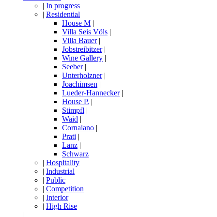
|
In progress
|
Residential
House M
|
Villa Seis Völs
|
Villa Bauer
|
Jobstreibitzer
|
Wine Gallery
|
Seeber
|
Unterholzner
|
Joachimsen
|
Lueder-Hannecker
|
House P.
|
Stimpfl
|
Waid
|
Cornaiano
|
Prati
|
Lanz
|
Schwarz
|
Hospitality
|
Industrial
|
Public
|
Competition
|
Interior
|
High Rise
|