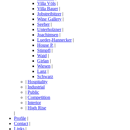
Villa Völs
|
Villa Bauer
|
Jobstreibitzer
|
Wine Gallery
|
Seeber
|
Unterholzner
|
Joachimsen
|
Lueder-Hannecker
|
House P.
|
Stimpfl
|
Waid
|
Girlan
|
Wiesen
|
Lanz
|
Schwarz
|
Hospitality
|
Industrial
|
Public
|
Competition
|
Interior
|
High Rise
|
Profile
|
Contact
|
Links
|