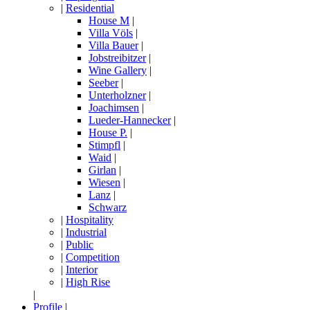
|
Residential
House M
|
Villa Völs
|
Villa Bauer
|
Jobstreibitzer
|
Wine Gallery
|
Seeber
|
Unterholzner
|
Joachimsen
|
Lueder-Hannecker
|
House P.
|
Stimpfl
|
Waid
|
Girlan
|
Wiesen
|
Lanz
|
Schwarz
|
Hospitality
|
Industrial
|
Public
|
Competition
|
Interior
|
High Rise
|
Profile
|